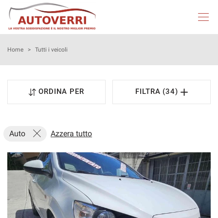
HOME
Home
>
Tutti i veicoli
AUTOVERRI
ORDINA PER
FILTRA (34)
LISTA VEICOLI
NEOPATENTATI
Auto
Azzera tutto
ACQUISTIAMO USATO
ASSISTENZA
DICONO DI NOI