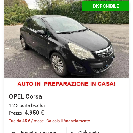
DISPONIBILE
OPEL Corsa
1.2 3 porte b-color
4.950 €
Prezzo:
Tua da
45 €
/ mese
Calcola il finanziamento
Immatricolazione
Chilometri