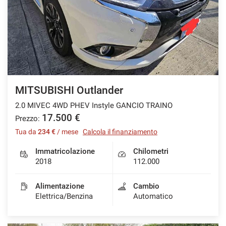
MITSUBISHI Outlander
2.0 MIVEC 4WD PHEV Instyle GANCIO TRAINO
17.500 €
Prezzo:
Tua da
234 €
/ mese
Calcola il finanziamento
Immatricolazione
Chilometri
2018
112.000
Alimentazione
Cambio
Elettrica/Benzina
Automatico