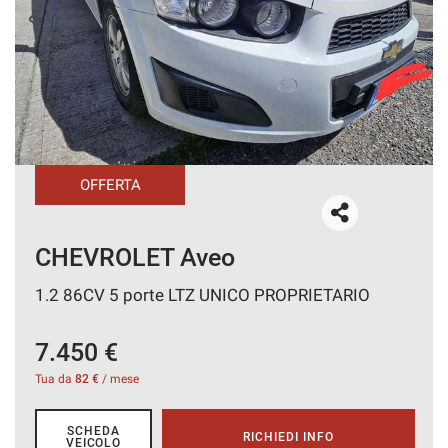
CONTATTI
AREA COMMERCIANTI
OFFERTA
CHEVROLET Camaro
RIO
11.000 €
Tua da
136 €
/ mese
SCHEDA
RICHIEDI INFO
VEICOLO