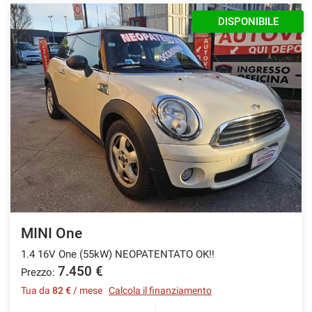
DISPONIBILE
MINI One
1.4 16V One (55kW) NEOPATENTATO OK!!
7.450 €
Prezzo:
Tua da
82 €
/ mese
Calcola il finanziamento