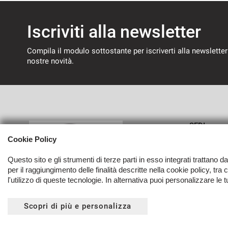
Iscriviti alla newsletter
Compila il modulo sottostante per iscriverti alla newsletter
nostre novità.
SEDI
Cookie Policy
Sede di 
Questo sito e gli strumenti di terze parti in esso integrati trattano d
per il raggiungimento delle finalità descritte nella cookie policy, tra
l'utilizzo di queste tecnologie. In alternativa puoi personalizzare le 
Copyright © 2026 Autoverri Di Giancarlo Verri - P.IVA 0340608
Scopri di più e personalizza