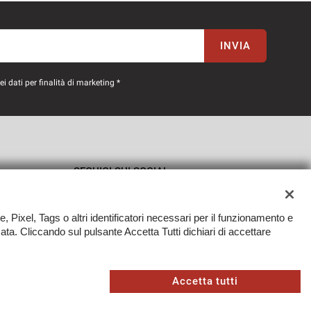
INVIA
 dati per finalità di marketing *
SEGUICI SUI SOCIAL
e, Pixel, Tags o altri identificatori necessari per il funzionamento e
zzata. Cliccando sul pulsante Accetta Tutti dichiari di accettare
TORNA IN CIMA
Sito creato da:
Accetta tutti