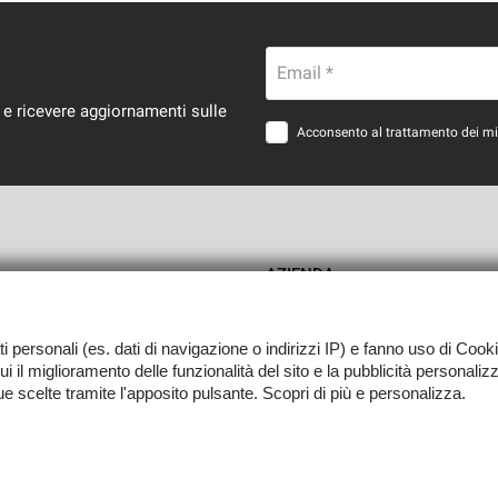
Email *
 e ricevere aggiornamenti sulle
Acconsento al trattamento dei miei
AZIENDA
Como
Contatti
ati personali (es. dati di navigazione o indirizzi IP) e fanno uso di Cooki
 cui il miglioramento delle funzionalità del sito e la pubblicità personali
tue scelte tramite l'apposito pulsante. Scopri di più e personalizza.
0139 -
Leggi l'informativa sulla privacy
-
Cookie Policy