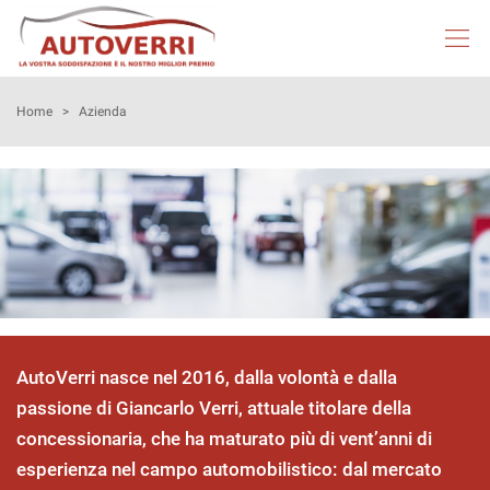
HOME
Home
>
Azienda
AUTOVERRI
LISTA VEICOLI
NEOPATENTATI
ACQUISTIAMO USATO
AutoVerri nasce nel 2016, dalla volontà e dalla
passione di Giancarlo Verri, attuale titolare della
ASSISTENZA
concessionaria, che ha maturato più di vent’anni di
esperienza nel campo automobilistico: dal mercato
DICONO DI NOI