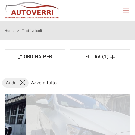
HOME
Home
>
Tutti i veicoli
AUTOVERRI
ORDINA PER
FILTRA (1)
LISTA VEICOLI
NEOPATENTATI
Audi
Azzera tutto
ACQUISTIAMO USATO
ASSISTENZA
DICONO DI NOI