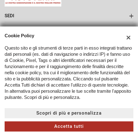
SEDI
Sede di Como
AZIENDA
Cookie Policy
Contatti
Questo sito e gli strumenti di terze parti in esso integrati trattano
dati personali (es. dati di navigazione o indirizzi IP) e fanno uso
di Cookie, Pixel, Tags o altri identificatori necessari per il
funzionamento e per il raggiungimento delle finalità descritte
nella cookie policy, tra cui il miglioramento delle funzionalità del
TORNA IN CIMA
sito e la pubblicità personalizzata. Cliccando sul pulsante
Accetta Tutti dichiari di accettare l'utilizzo di queste tecnologie.
In alternativa puoi personalizzare le tue scelte tramite l'apposito
Copyright © 2026 Autoverri Di Giancarlo Verri - P.IVA 03406080139
pulsante. Scopri di più e personalizza.
-
Leggi l'informativa sulla privacy
-
Cookie Policy
Sito creato da:
Scopri di più e personalizza
Accetta tutti
CONTATTACI