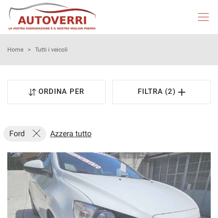
HOME
Home
>
Tutti i veicoli
AUTOVERRI
ORDINA PER
FILTRA (2)
LISTA VEICOLI
NEOPATENTATI
Ford
Azzera tutto
ACQUISTIAMO USATO
ASSISTENZA
DICONO DI NOI