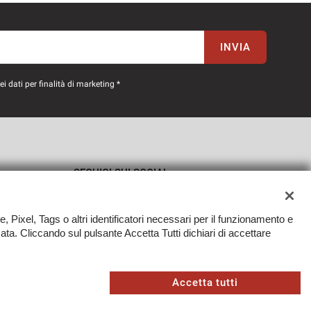
INVIA
 dati per finalità di marketing *
SEGUICI SUI SOCIAL
e, Pixel, Tags o altri identificatori necessari per il funzionamento e
zzata. Cliccando sul pulsante Accetta Tutti dichiari di accettare
TORNA IN CIMA
Sito creato da:
Accetta tutti