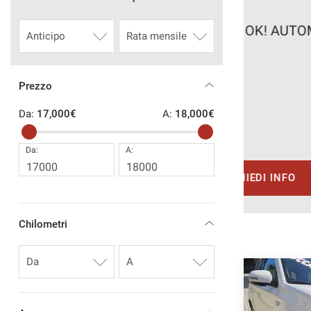
16
CONTATTI
M SPORT VERO! NEOPATENTATO OK! AUTOMATICA
AREA COMMERCIANTI
€
Prezzo
1 €
/ mese
Da:
17,000€
A:
18,000€
Da:
A:
EICOLO
RICHIEDI INFO
Chilometri