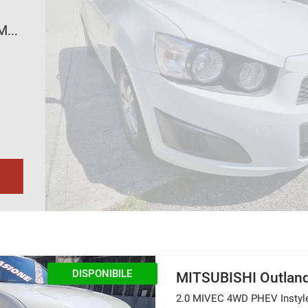
C
1.2
7.
Tu
DISPONIBILE
MITSUBISHI Outlan
2.0 MIVEC 4WD PHEV Insty