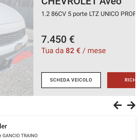
HEVROLET Aveo
 86CV 5 porte LTZ UNICO PROPRIETARIO
450 €
a da
82 €
/ mese
SCHEDA VEICOLO
RICHIEDI INFO
der
le GANCIO TRAINO