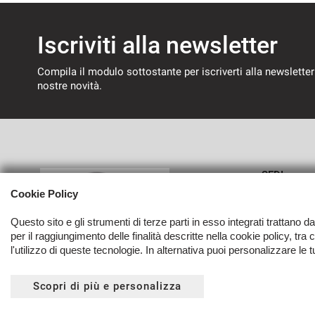
Iscriviti alla newsletter
Compila il modulo sottostante per iscriverti alla newsletter
nostre novità.
SEDI
Cookie Policy
Sede di 
Questo sito e gli strumenti di terze parti in esso integrati trattano d
per il raggiungimento delle finalità descritte nella cookie policy, tra
l'utilizzo di queste tecnologie. In alternativa puoi personalizzare le 
Copyright © 2026 Autoverri Di Giancarlo Verri - P.IVA 0340608
Scopri di più e personalizza