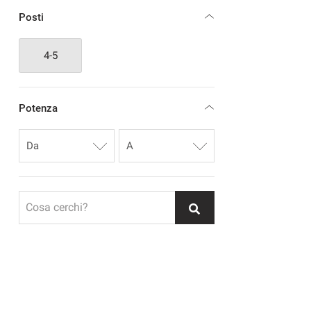
Posti
4-5
Potenza
Cosa cerchi?