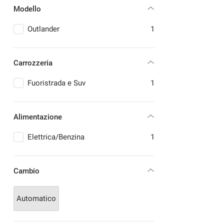
Modello
MERCEDES-BENZ
1
MINI
2
Outlander
1
OPEL
3
PEUGEOT
2
Carrozzeria
RENAULT
7
SMART
1
Fuoristrada e Suv
1
TOYOTA
1
VOLKSWAGEN
1
Alimentazione
VOLVO
1
Elettrica/Benzina
1
Cambio
Automatico