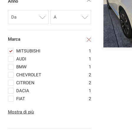
Anno
Marca
MITSUBISHI
1
AUDI
1
BMW
1
CHEVROLET
2
CITROEN
2
DACIA
1
FIAT
2
FORD
2
Mostra di più
HYUNDAI
1
JAGUAR
1
MASERATI
1