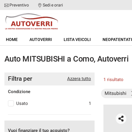
Preventivo
Sedi e orari
HOME
HOME
AUTOVERRI
LISTA VEICOLI
NEOPATENTATI
AUTOVERRI
Auto MITSUBISHI a Como, Autoverri
LISTA VEICOLI
Filtra per
NEOPATENTATI
Azzera tutto
1 risultato
Condizione
Mitsubishi
ACQUISTIAMO USATO
Usato
1
ASSISTENZA
DICONO DI NOI
Vuoi finanziare il tuo acquisto?