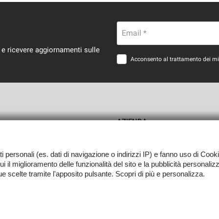
Email *
 e ricevere aggiornamenti sulle
Acconsento al trattamento dei miei
AZIENDA
Como
Contatti
ati personali (es. dati di navigazione o indirizzi IP) e fanno uso di Cooki
 cui il miglioramento delle funzionalità del sito e la pubblicità personali
tue scelte tramite l'apposito pulsante. Scopri di più e personalizza.
0139 -
Leggi l'informativa sulla privacy
-
Cookie Policy