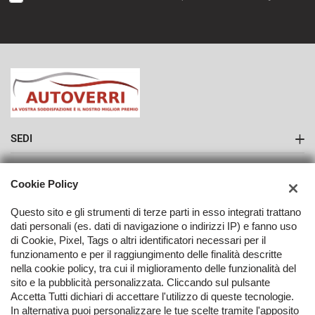
SEDI
Sede di Como
AZIENDA
Cookie Policy
Contatti
Questo sito e gli strumenti di terze parti in esso integrati trattano
dati personali (es. dati di navigazione o indirizzi IP) e fanno uso
di Cookie, Pixel, Tags o altri identificatori necessari per il
funzionamento e per il raggiungimento delle finalità descritte
nella cookie policy, tra cui il miglioramento delle funzionalità del
TORNA IN CIMA
sito e la pubblicità personalizzata. Cliccando sul pulsante
Accetta Tutti dichiari di accettare l'utilizzo di queste tecnologie.
In alternativa puoi personalizzare le tue scelte tramite l'apposito
Copyright © 2026 Autoverri Di Giancarlo Verri - P.IVA 03406080139