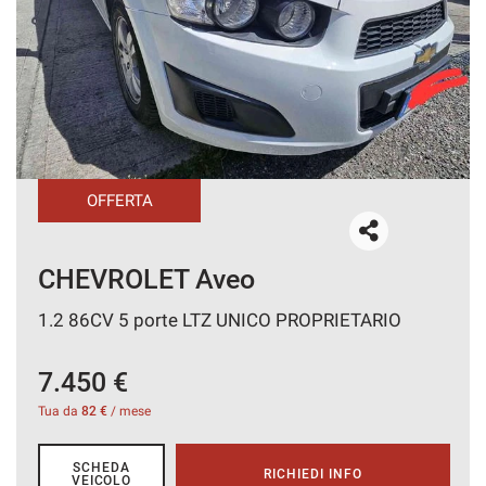
CONTATTI
AREA COMMERCIANTI
OFFERTA
CHEVROLET Aveo
1.2 86CV 5 porte LTZ UNICO PROPRIETARIO
7.450 €
Tua da
82 €
/ mese
SCHEDA
RICHIEDI INFO
VEICOLO