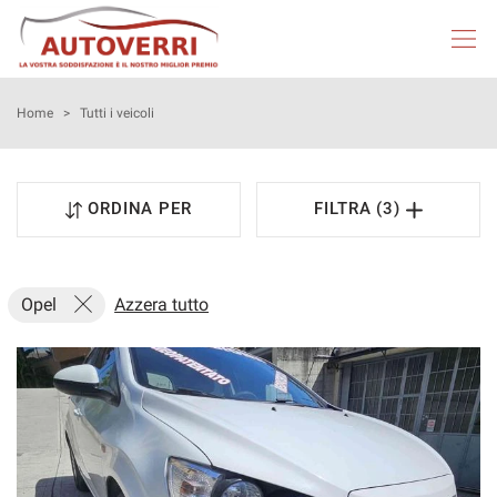
HOME
Home
>
Tutti i veicoli
AUTOVERRI
ORDINA PER
FILTRA (3)
LISTA VEICOLI
NEOPATENTATI
Opel
Azzera tutto
ACQUISTIAMO USATO
ASSISTENZA
DICONO DI NOI