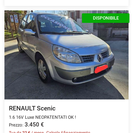
DISPONIBILE
RENAULT Scenic
1.6 16V Luxe NEOPATENTATI OK !
3.450 €
Prezzo:
Tua da
22 €
/ mese
Calcola il finanziamento