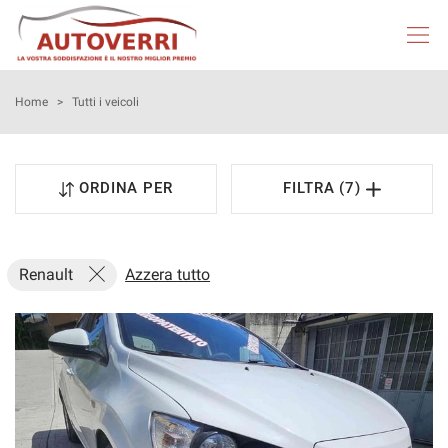
HOME
Home
>
Tutti i veicoli
AUTOVERRI
ORDINA PER
FILTRA (7)
LISTA VEICOLI
NEOPATENTATI
Renault
Azzera tutto
ACQUISTIAMO USATO
ASSISTENZA
DICONO DI NOI