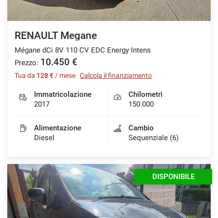
RENAULT Megane
Mégane dCi 8V 110 CV EDC Energy Intens
10.450 €
Prezzo:
Tua da
128 €
/ mese
Calcola il finanziamento
Immatricolazione
Chilometri
2017
150.000
Alimentazione
Cambio
Diesel
Sequenziale (6)
DISPONIBILE