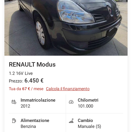
RENAULT Modus
1.2 16V Live
6.450 €
Prezzo:
Tua da
67 €
/ mese
Calcola il finanziamento
Immatricolazione
Chilometri
2012
101.000
Alimentazione
Cambio
Benzina
Manuale (5)