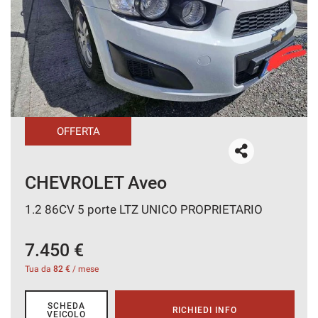
CONTATTI
AREA COMMERCIANTI
OFFERTA
CHEVROLET Aveo
1.2 86CV 5 porte LTZ UNICO PROPRIETARIO
7.450 €
Tua da
82 €
/ mese
SCHEDA
RICHIEDI INFO
VEICOLO