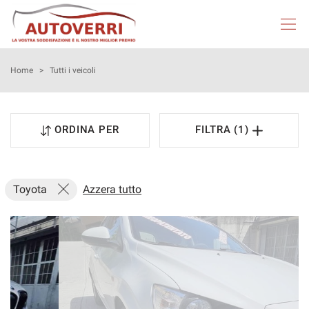
HOME
Home
>
Tutti i veicoli
AUTOVERRI
ORDINA PER
FILTRA (1)
LISTA VEICOLI
NEOPATENTATI
Toyota
Azzera tutto
ACQUISTIAMO USATO
ASSISTENZA
DICONO DI NOI