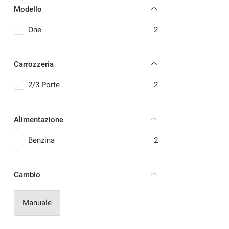
Modello
MERCEDES-BENZ
1
MITSUBISHI
1
One
2
OPEL
3
PEUGEOT
2
Carrozzeria
RENAULT
7
SMART
1
2/3 Porte
2
TOYOTA
1
VOLKSWAGEN
1
Alimentazione
VOLVO
1
Benzina
2
Cambio
Manuale