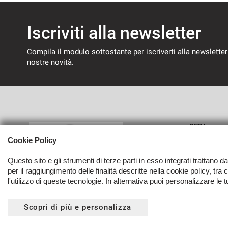
Iscriviti alla newsletter
Compila il modulo sottostante per iscriverti alla newsletter
nostre novità.
SEDI
Cookie Policy
Sede di 
Questo sito e gli strumenti di terze parti in esso integrati trattano d
per il raggiungimento delle finalità descritte nella cookie policy, tra
l'utilizzo di queste tecnologie. In alternativa puoi personalizzare le 
Copyright © 2026 Autoverri Di Giancarlo Verri - P.IVA 0340608
Scopri di più e personalizza