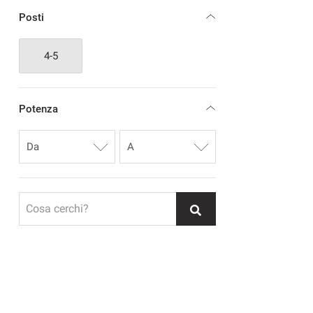
Posti
4-5
Potenza
Cosa cerchi?