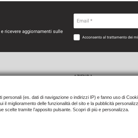
Email *
 e ricevere aggiornamenti sulle
Acconsento al trattamento dei miei
AZIENDA
Como
Contatti
ati personali (es. dati di navigazione o indirizzi IP) e fanno uso di Cooki
 cui il miglioramento delle funzionalità del sito e la pubblicità personali
tue scelte tramite l'apposito pulsante. Scopri di più e personalizza.
0139 -
Leggi l'informativa sulla privacy
-
Cookie Policy