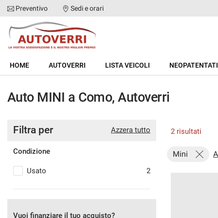
Preventivo
Sedi e orari
HOME
HOME
AUTOVERRI
LISTA VEICOLI
NEOPATENTATI
AUTOVERRI
Auto MINI a Como, Autoverri
LISTA VEICOLI
Filtra per
NEOPATENTATI
Azzera tutto
2 risultati
Condizione
Mini
A
ACQUISTIAMO USATO
Usato
2
ASSISTENZA
DICONO DI NOI
Vuoi finanziare il tuo acquisto?