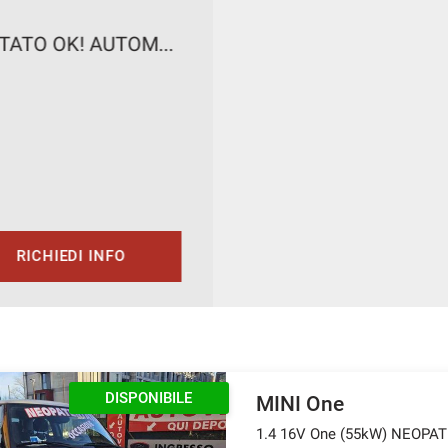
C
1.2
7.
Tu
DISPONIBILE
MINI One
1.4 16V One (55kW) NEOPA