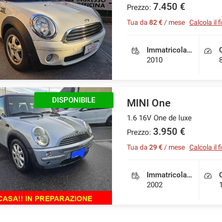
7.450 €
Prezzo:
Tua da
82 €
/ mese
Calcola il
Immatricolazione
2010
DISPONIBILE
MINI One
1.6 16V One de luxe
3.950 €
Prezzo:
Tua da
29 €
/ mese
Calcola il
Immatricolazione
2002