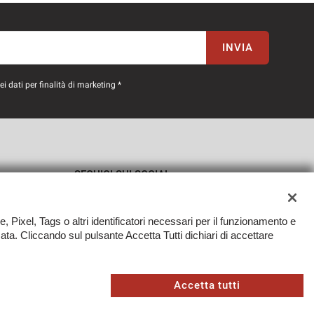
INVIA
 dati per finalità di marketing *
SEGUICI SUI SOCIAL
e, Pixel, Tags o altri identificatori necessari per il funzionamento e
zzata. Cliccando sul pulsante Accetta Tutti dichiari di accettare
TORNA IN CIMA
Sito creato da:
Accetta tutti