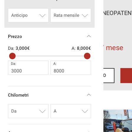
16
CONTATTI
M SPORT VERO! NEOPATENTATO OK! AUTOMATICA
AREA COMMERCIANTI
€
Prezzo
1 €
/ mese
Da:
3,000€
A:
8,000€
Da:
A:
EICOLO
RICHIEDI INFO
Chilometri