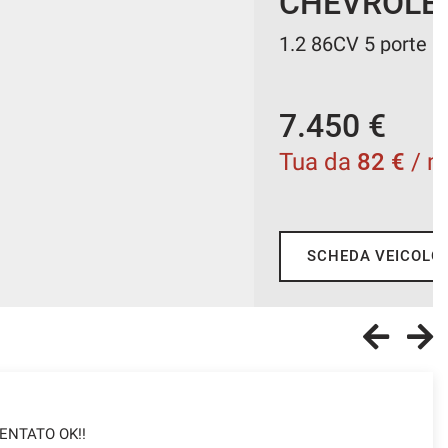
HEVROLET Aveo
 86CV 5 porte LTZ UNICO PROPRIETARIO
450 €
a da
82 €
/ mese
SCHEDA VEICOLO
RICHIEDI INFO
TENTATO OK!!