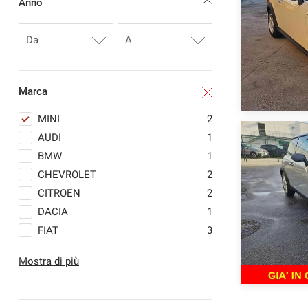
Anno
Marca
MINI
2
AUDI
1
BMW
1
CHEVROLET
2
CITROEN
2
DACIA
1
FIAT
3
FORD
2
Mostra di più
HYUNDAI
1
JAGUAR
1
MASERATI
1