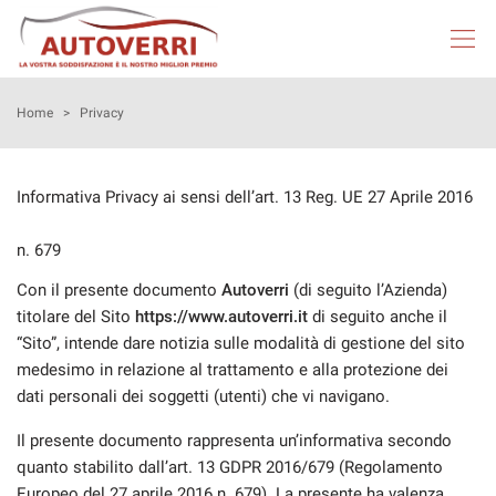
HOME
Home
>
Privacy
AUTOVERRI
Informativa Privacy ai sensi dell’art. 13 Reg. UE 27 Aprile 2016
LISTA VEICOLI
n. 679
Con il presente documento
Autoverri
(di seguito l’Azienda)
NEOPATENTATI
titolare del Sito
https://www.autoverri.it
di seguito anche il
“Sito”, intende dare notizia sulle modalità di gestione del sito
ACQUISTIAMO USATO
medesimo in relazione al trattamento e alla protezione dei
dati personali dei soggetti (utenti) che vi navigano.
ASSISTENZA
Il presente documento rappresenta un’informativa secondo
quanto stabilito dall’art. 13 GDPR 2016/679 (Regolamento
DICONO DI NOI
Europeo del 27 aprile 2016 n. 679). La presente ha valenza