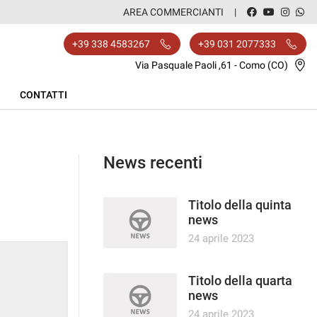
AREA COMMERCIANTI
+39 338 4583267
+39 031 2077333
Via Pasquale Paoli ,61 - Como (CO)
CONTATTI
News recenti
Titolo della quinta
news
24 aprile 2023
Titolo della quarta
news
24 aprile 2023