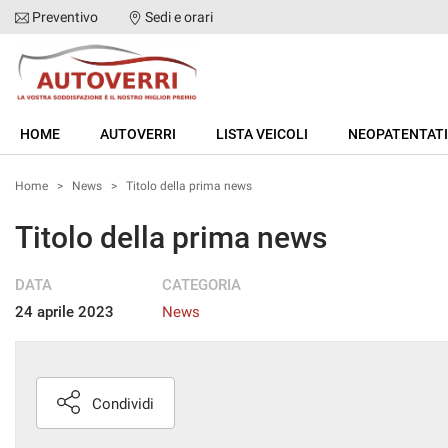
Preventivo
Sedi e orari
HOME
HOME
AUTOVERRI
LISTA VEICOLI
NEOPATENTATI
AUTOVERRI
Home
>
News
>
Titolo della prima news
LISTA VEICOLI
Titolo della prima news
NEOPATENTATI
DATA
CATEGORIA
24 aprile 2023
News
ACQUISTIAMO USATO
ASSISTENZA
Condividi
DICONO DI NOI