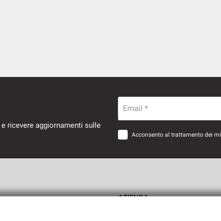
Email *
 e ricevere aggiornamenti sulle
Acconsento al trattamento dei miei
AZIENDA
Como
Contatti