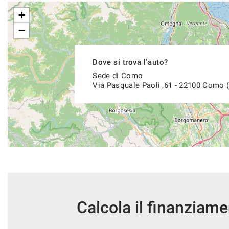
+
INOLTRE SEMPRE COMPRESO NEL PREZZO AVRAI:
−
· Ritiro del vostro usato
· Possibilità di finanziamento,
Dove si trova l'auto?
Sede di Como
Via Pasquale Paoli ,61 - 22100 Como 
Le informazioni contenute nel sito web AUTOVERRI.IT ED IN
possano essere complete, tuttavia,essendo caricate da un si
omissioni oltre che subire ritardi in cancellazione o correzione
in questo caso SCUSANDOCI anticipatamente decliniamo ogni re
informazione
Calcola il finanziam