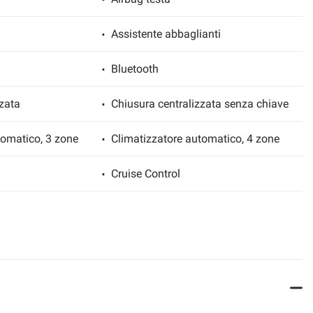
Assistente abbaglianti
Bluetooth
zata
Chiusura centralizzata senza chiave
tomatico, 3 zone
Climatizzatore automatico, 4 zone
Cruise Control
Fendinebbia
Luce d'ambiente
sione pneumatici
MP3