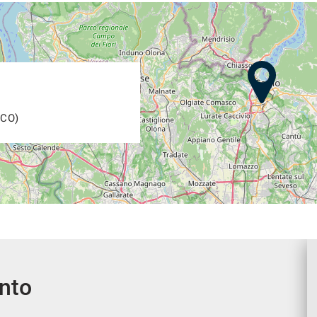
(CO)
 QUESTO ANNUNCIO sono state compilate con cura affinché
tema di gestione automatizzata possono contenere errori e/o
 delle stesse,
sponsabilità e si consiglia di contattarci per ogni
ento