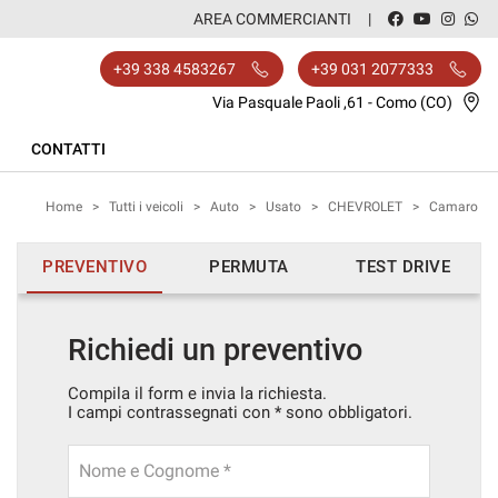
AREA COMMERCIANTI
+39 338 4583267
+39 031 2077333
Via Pasquale Paoli ,61 - Como (CO)
CONTATTI
Home
>
Tutti i veicoli
>
Auto
>
Usato
>
CHEVROLET
>
Camaro
PREVENTIVO
PERMUTA
TEST DRIVE
Richiedi un preventivo
Compila il form e invia la richiesta.
I campi contrassegnati con * sono obbligatori.
Nome e Cognome *