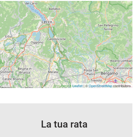
Leaflet
| ©
OpenStreetMap
contributors
La tua rata