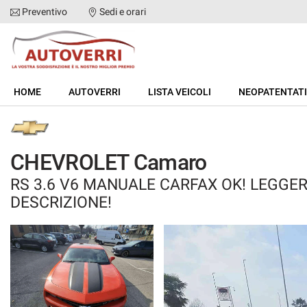
Preventivo
Sedi e orari
HOME
HOME
AUTOVERRI
LISTA VEICOLI
NEOPATENTATI
AUTOVERRI
LISTA VEICOLI
CHEVROLET Camaro
RS 3.6 V6 MANUALE CARFAX OK! LEGGE
NEOPATENTATI
DESCRIZIONE!
ACQUISTIAMO USATO
ASSISTENZA
DICONO DI NOI