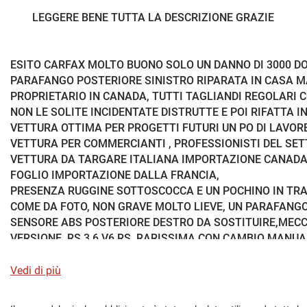
Pneumatici estivi
Ruotino
LEGGERE BENE TUTTA LA DESCRIZIONE GRAZIE
Sospensioni sportive
Sound system
ESITO CARFAX MOLTO BUONO SOLO UN DANNO DI 3000 DO
Vetri oscurati
Vivavoce
PARAFANGO POSTERIORE SINISTRO RIPARATA IN CASA 
PROPRIETARIO IN CANADA, TUTTI TAGLIANDI REGOLARI 
NON LE SOLITE INCIDENTATE DISTRUTTE E POI RIFATTA I
VETTURA OTTIMA PER PROGETTI FUTURI UN PO DI LAVO
VETTURA PER COMMERCIANTI , PROFESSIONISTI DEL SE
VETTURA DA TARGARE ITALIANA IMPORTAZIONE CANADA
FOGLIO IMPORTAZIONE DALLA FRANCIA,
PRESENZA RUGGINE SOTTOSCOCCA E UN POCHINO IN TRA
COME DA FOTO, NON GRAVE MOLTO LIEVE, UN PARAFANGO
SENSORE ABS POSTERIORE DESTRO DA SOSTITUIRE,MEC
VERSIONE RS 3.6 V6 RS RARISSIMA CON CAMBIO MANUAL
3 IN TUTTA EUROPA VENDUTA A MENO DELLA META DEL 
LAVORETTI RESTAURO DA ESEGUIRE VETTURA VENDUTA I
Vedi di più
MENO DI COSI NON SI PUO' NON FATE RICHIESTE ASSURD