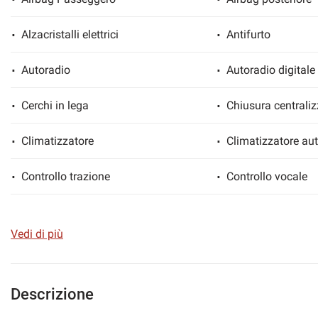
Alzacristalli elettrici
Antifurto
Autoradio
Autoradio digitale
Cerchi in lega
Chiusura centraliz
Climatizzatore
Climatizzatore au
Controllo trazione
Controllo vocale
ESP
Fari full-LED
Vedi di più
Interni in pelle
Lettore CD
Luci diurne
Monitoraggio pres
Descrizione