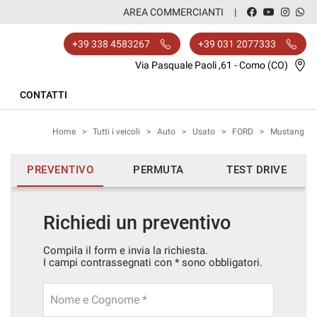
AREA COMMERCIANTI
+39 338 4583267
+39 031 2077333
Via Pasquale Paoli ,61 - Como (CO)
CONTATTI
Home
>
Tutti i veicoli
>
Auto
>
Usato
>
FORD
>
Mustang
PREVENTIVO
PERMUTA
TEST DRIVE
Richiedi un preventivo
Compila il form e invia la richiesta.
I campi contrassegnati con * sono obbligatori.
Nome e Cognome *