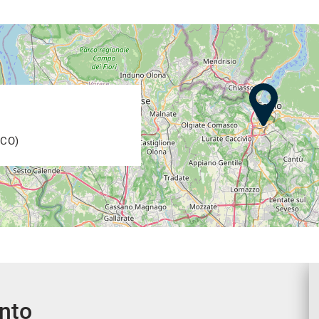
(CO)
 QUESTO ANNUNCIO sono state compilate con cura affinché
tema di gestione automatizzata possono contenere errori e/o
 delle stesse,
sponsabilità e si consiglia di contattarci per ogni
ento