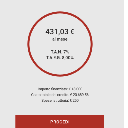
431,03
€
al mese
T.A.N. 7%
T.A.E.G.
8,00
%
Importo finanziato: €
18.000
Costo totale del credito: €
20.689,56
Spese istruttoria: € 250
PROCEDI