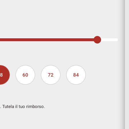
8
60
72
84
. Tutela il tuo rimborso.