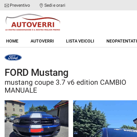
Preventivo
Sedi e orari
HOME
HOME
AUTOVERRI
LISTA VEICOLI
NEOPATENTATI
AUTOVERRI
LISTA VEICOLI
FORD Mustang
mustang coupe 3.7 v6 edition CAMBIO
NEOPATENTATI
MANUALE
ACQUISTIAMO USATO
ASSISTENZA
DICONO DI NOI