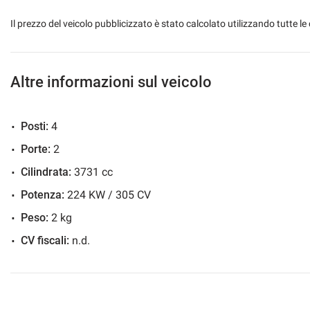
WWW.AUTOVERRI.IT
Il prezzo del veicolo pubblicizzato è stato calcolato utilizzando tutte
DOVE TROVERETE UNA SCELTA DI OLTRE 40 VETTURE DIPO
CONSEGNA GRAZIE.
Altre informazioni sul veicolo
AUTOVERRI SI OCCUPA DI VENDITA' E ACQUISTO DI AUTO 
SOLO!!
Posti:
4
SI PROPRIO COSI AUTOVERRI COMPRA E VENDE LA TUA AU
Porte:
2
SERVIRTI!!
Cilindrata:
3731 cc
Potenza:
224 KW / 305 CV
PER INFORMAZIONI IMMEDIATE ANCHE WHATSAPP 338458
Peso:
2 kg
GIANCARLO VERRI
CV fiscali:
n.d.
mobile:3384583267
fisso: 031/2077333