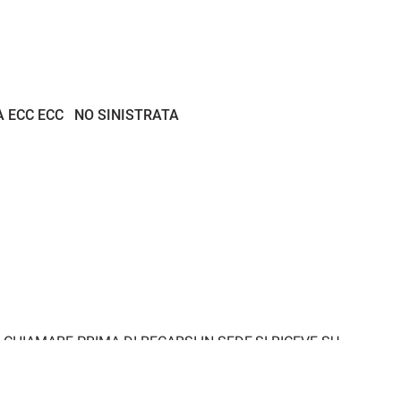
 ECC ECC NO SINISTRATA
 A CHIAMARE PRIMA DI RECARSI IN SEDE,SI RICEVE SU
 AL CLIENTE COME VOI MERITATE GRAZIE: