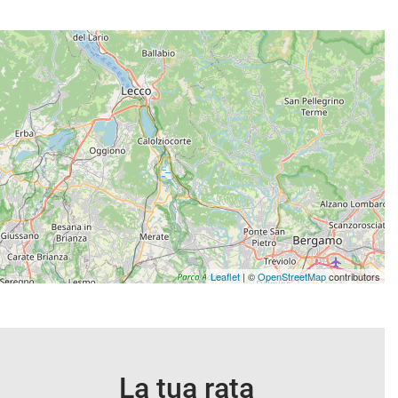
Leaflet
| ©
OpenStreetMap
contributors
La tua rata