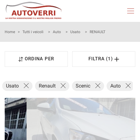
HOME
Home
>
Tutti i veicoli
>
Auto
>
Usato
>
RENAULT
AUTOVERRI
ORDINA PER
FILTRA (1)
LISTA VEICOLI
NEOPATENTATI
Usato
Renault
Scenic
Auto
A
ACQUISTIAMO USATO
ASSISTENZA
DICONO DI NOI