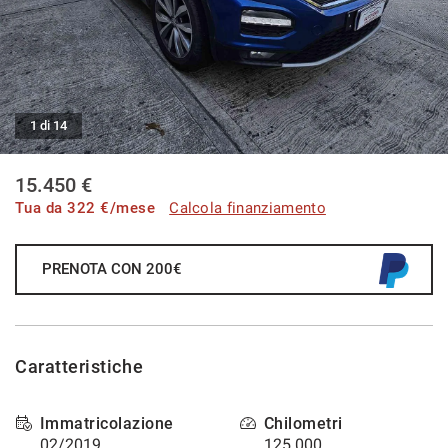
CONTATTI
AREA COMMERCIANTI
1 di 14
15.450 €
Tua da
322
€/mese
Calcola finanziamento
PRENOTA CON 200€
Caratteristiche
Immatricolazione
Chilometri
02/2019
125.000