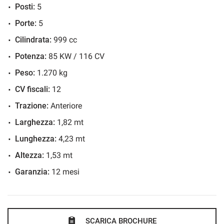
Posti:
5
Frenata d'emergenza assistita
Porte:
5
Immobilizzatore elettronico
TEST DRIVE:
Cilindrata:
999 cc
Sensore di luce
AUTOVERRI EFFETTUA TEST DRIVE E TEST BOX DI
Potenza:
85 KW / 116 CV
Sensore di pioggia
QUESTO VEICOLO DIRETTAMENTE A CASA TUA ED
Sensori di parcheggio posteriori
Peso:
1.270 kg
ANCHE LA VISIONE DELLA STESSA DIRETTAMENTE DAL
Servosterzo
CV fiscali:
12
TUO MECCANICO DI FIDUCIA IN SEDE AUTOVERRI,
Specchietti laterali elettrici
Trazione:
Anteriore
CHIAMA O MANDA UNA MAIL PER FISSARE UN
Larghezza:
1,82 mt
APPUNTAMENTO I NOSTRI INCARICATI SARANNO A TUA
Lunghezza:
4,23 mt
COMPLETA DISPOSIZIONE
Altezza:
1,53 mt
Garanzia:
12 mesi
IL TUO USATO:
AUTOVERRI VALORIZZA E RITIRA SEMPRE IL TUO USATO
NON
ESITARE A CONTATTARCI PER UNA VALUTAZIONE DI
SCARICA BROCHURE