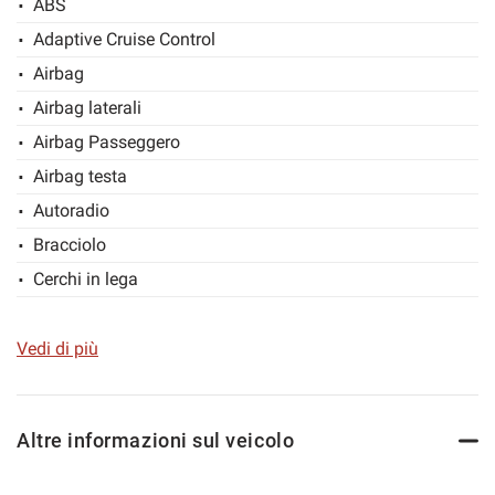
ABS
SERVIRTI!!
Adaptive Cruise Control
Airbag
Airbag laterali
PER INFORMAZIONI IMMEDIATE ANCHE WHATSAPP
Airbag Passeggero
3384583267
Airbag testa
Autoradio
GIANCARLO VERRI
Bracciolo
Cerchi in lega
mobile:3384583267
Chiusura centralizzata
fisso: 031/2077333
Climatizzatore
Vedi di più
Controllo trazione
fax: 031/2077333
Cruise Control
Altre informazioni sul veicolo
ESP
mail: giancarlo.verri@autoverri.it
Fendinebbia