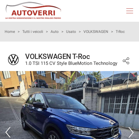
HOME
Home
>
Tutti i veicoli
>
Auto
>
Usato
>
VOLKSWAGEN
>
T-Roc
AUTOVERRI
VOLKSWAGEN T-Roc
1.0 TSI 115 CV Style BlueMotion Technology
LISTA VEICOLI
NEOPATENTATI
ACQUISTIAMO USATO
ASSISTENZA
DICONO DI NOI