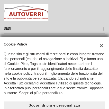
SEDI
Sede di Como
AZIENDA
Cookie Policy
Contatti
Questo sito e gli strumenti di terze parti in esso integrati trattano
dati personali (es. dati di navigazione o indirizzi IP) e fanno uso
di Cookie, Pixel, Tags o altri identificatori necessari per il
funzionamento e per il raggiungimento delle finalità descritte
nella cookie policy, tra cui il miglioramento delle funzionalità del
TORNA IN CIMA
sito e la pubblicità personalizzata. Cliccando sul pulsante
Accetta Tutti dichiari di accettare l'utilizzo di queste tecnologie.
In alternativa puoi personalizzare le tue scelte tramite l'apposito
Copyright © 2026 Autoverri Di Giancarlo Verri - P.IVA 03406080139
pulsante. Scopri di più e personalizza.
-
Leggi l'informativa sulla privacy
-
Cookie Policy
Sito creato da:
Scopri di più e personalizza