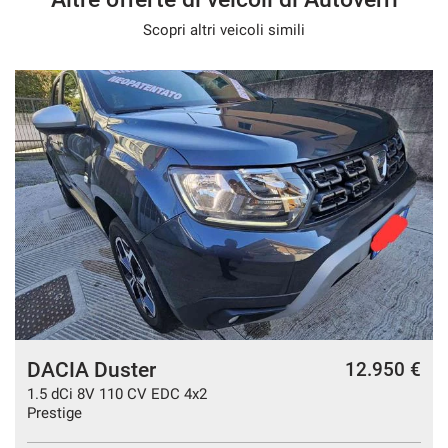
Scopri altri veicoli simili
DACIA Duster
€
12.950 €
1.5 dCi 8V 110 CV EDC 4x2
Prestige