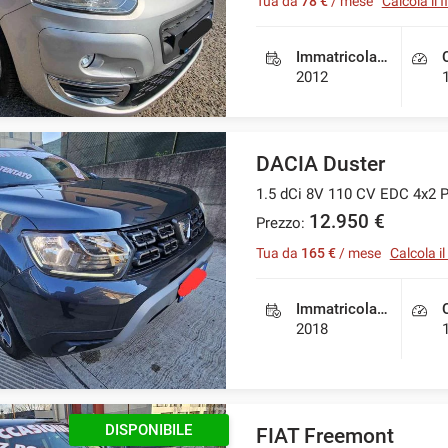
Tua da
78 €
/ mese
Calcola il
Immatricolazione
2012
DACIA Duster
1.5 dCi 8V 110 CV EDC 4x2 P
12.950 €
Prezzo:
Tua da
165 €
/ mese
Calcola i
Immatricolazione
2018
DISPONIBILE
FIAT Freemont