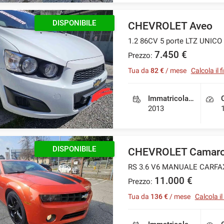
DISPONIBILE
CHEVROLET Aveo
1.2 86CV 5 porte LTZ UNIC
7.450 €
Prezzo:
Tua da
82 €
/ mese
Calcola il
Immatricolazione
2013
DISPONIBILE
CHEVROLET Camar
RS 3.6 V6 MANUALE CARFA
11.000 €
Prezzo:
Tua da
136 €
/ mese
Calcola i