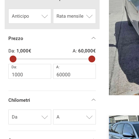
16
CONTATTI
M SPORT VERO! NEOPATENTATO OK! AUTOMATICA
AREA COMMERCIANTI
€
Prezzo
1 €
/ mese
Da:
1,000€
A:
60,000€
Da:
A:
EICOLO
RICHIEDI INFO
Chilometri