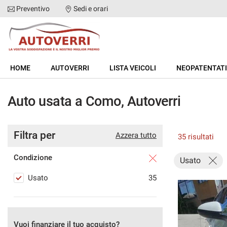
Preventivo
Sedi e orari
HOME
HOME
AUTOVERRI
LISTA VEICOLI
NEOPATENTATI
AUTOVERRI
Auto usata a Como, Autoverri
LISTA VEICOLI
Filtra per
NEOPATENTATI
Azzera tutto
35 risultati
Condizione
Usato
ACQUISTIAMO USATO
Usato
35
ASSISTENZA
DICONO DI NOI
Vuoi finanziare il tuo acquisto?