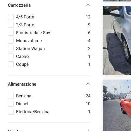
Carrozzeria
MINI
2
MITSUBISHI
1
4/5 Porte
12
OPEL
3
2/3 Porte
9
PEUGEOT
2
Fuoristrada e Suv
6
RENAULT
7
Monovolume
4
SMART
1
Station Wagon
2
TOYOTA
1
Cabrio
1
VOLKSWAGEN
1
Coupè
1
VOLVO
1
Alimentazione
Benzina
24
Diesel
10
Elettrica/Benzina
1