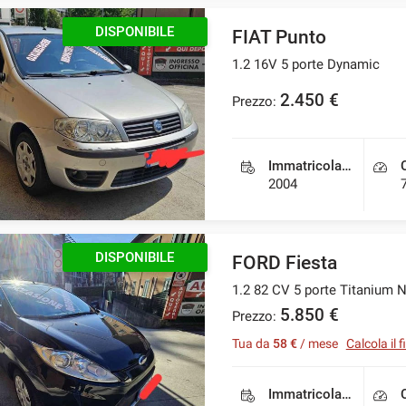
DISPONIBILE
FIAT Punto
1.2 16V 5 porte Dynamic
2.450 €
Prezzo:
Immatricolazione
2004
DISPONIBILE
FORD Fiesta
1.2 82 CV 5 porte Titanium
5.850 €
Prezzo:
Tua da
58 €
/ mese
Calcola il
Immatricolazione