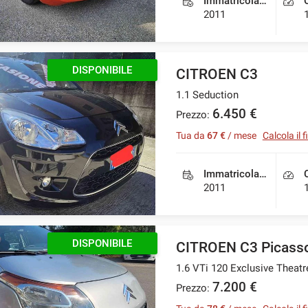
Immatricolazione
2011
DISPONIBILE
CITROEN C3
1.1 Seduction
6.450 €
Prezzo:
Tua da
67 €
/ mese
Calcola il
Immatricolazione
2011
DISPONIBILE
CITROEN C3 Picass
1.6 VTi 120 Exclusive Thea
7.200 €
Prezzo: