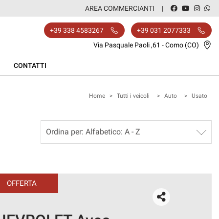
AREA COMMERCIANTI
+39 338 4583267
+39 031 2077333
Via Pasquale Paoli ,61 - Como (CO)
CONTATTI
Home
>
Tutti i veicoli
>
Auto
>
Usato
OFFERTA