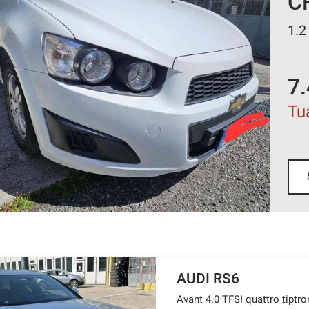
C
1.2
7.
Tu
AUDI RS6
Avant 4.0 TFSI quattro tiptro