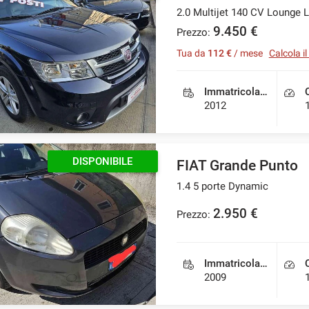
2.0 Multijet 140 CV Loung
9.450 €
Prezzo:
Tua da
112 €
/ mese
Calcola i
Immatricolazione
2012
DISPONIBILE
FIAT Grande Punto
1.4 5 porte Dynamic
2.950 €
Prezzo:
Immatricolazione
2009