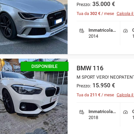
35.000 €
Prezzo:
Tua da
302 €
/ mese
Calcola i
Immatricolazione
2014
DISPONIBILE
BMW 116
M SPORT VERO! NEOPATEN
15.950 €
Prezzo:
Tua da
211 €
/ mese
Calcola i
Immatricolazione
2018