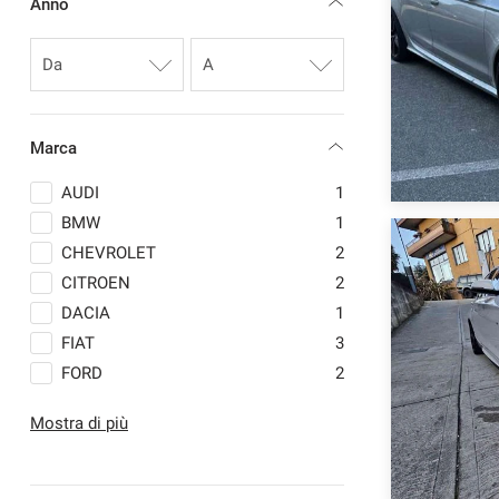
Anno
Marca
AUDI
1
BMW
1
CHEVROLET
2
CITROEN
2
DACIA
1
FIAT
3
FORD
2
HYUNDAI
1
Mostra di più
JAGUAR
1
MASERATI
1
MERCEDES-BENZ
1