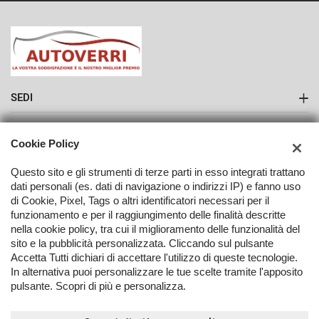
SEDI
Sede di Como
AZIENDA
Cookie Policy
Contatti
Questo sito e gli strumenti di terze parti in esso integrati trattano
dati personali (es. dati di navigazione o indirizzi IP) e fanno uso
di Cookie, Pixel, Tags o altri identificatori necessari per il
funzionamento e per il raggiungimento delle finalità descritte
nella cookie policy, tra cui il miglioramento delle funzionalità del
TORNA IN CIMA
sito e la pubblicità personalizzata. Cliccando sul pulsante
Accetta Tutti dichiari di accettare l'utilizzo di queste tecnologie.
In alternativa puoi personalizzare le tue scelte tramite l'apposito
Copyright © 2026 Autoverri Di Giancarlo Verri - P.IVA 03406080139
pulsante. Scopri di più e personalizza.
-
Leggi l'informativa sulla privacy
-
Cookie Policy
Sito creato da: