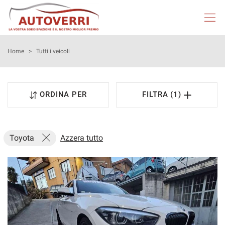
HOME
Home
>
Tutti i veicoli
AUTOVERRI
ORDINA PER
FILTRA (1)
LISTA VEICOLI
NEOPATENTATI
Toyota
Azzera tutto
ACQUISTIAMO USATO
ASSISTENZA
DICONO DI NOI