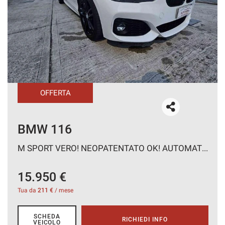
CONTATTI
AREA COMMERCIANTI
OFFERTA
CHEVROLET Aveo
M SPORT VERO! NEOPATENTATO OK! AUTOMATICA
1.2 86CV 5 porte LTZ UNICO PROPRIETARIO
7.450 €
Tua da
82 €
/ mese
SCHEDA
RICHIEDI INFO
VEICOLO